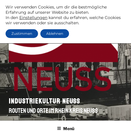
Zum
Wir verwenden Cookies, um dir die bestmögliche
Inhalt
Erfahrung auf unserer Website zu bieten.
springen
In den
Einstellungen
kannst du erfahren, welche Cookies
wir verwenden oder sie ausschalten.
Zustimmen
Ablehnen
Industriekultur Neuss
Routen und Orte im Rhein Kreis Neuss
Menü