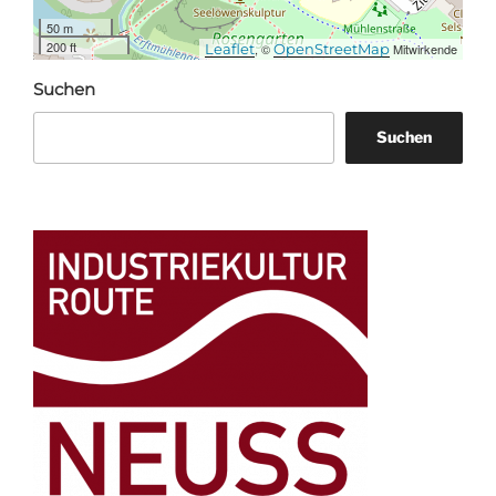
50 m
200 ft
Leaflet
, ©
OpenStreetMap
Mitwirkende
Suchen
Suchen